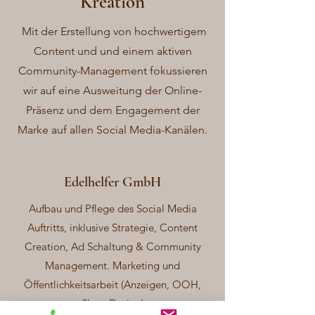
Kreation
Mit der Erstellung von hochwertigem
Content und und einem aktiven
Community-Management fokussieren
wir auf eine Ausweitung der Online-
Präsenz und dem Engagement der
Marke auf allen Social Media-Kanälen.
Edelhelfer GmbH
Aufbau und Pflege des Social Media
Auftritts, inklusive Strategie, Content
Creation, Ad Schaltung & Community
Management. Marketing und
Öffentlichkeitsarbeit (Anzeigen, OOH,
Shop-Design)