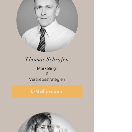
Thomas Schrafen
Marketing-
&
Vertriebsstrategien
E-Mail senden