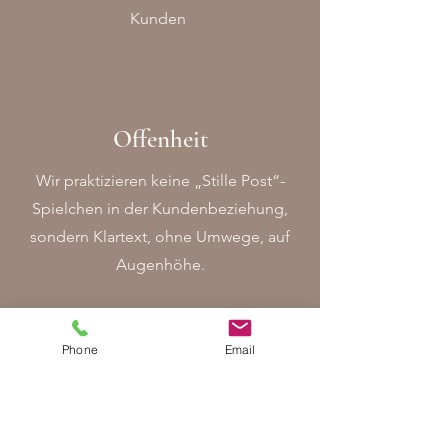
Kunden
Offenheit
Wir praktizieren keine „Stille Post“-
Spielchen in der Kundenbeziehung,
sondern Klartext, ohne Umwege, auf
Augenhöhe.
Phone
Email
Identifikation
Wir arbeiten uns schnell ein und
kommen auf kürzestem Weg zu den